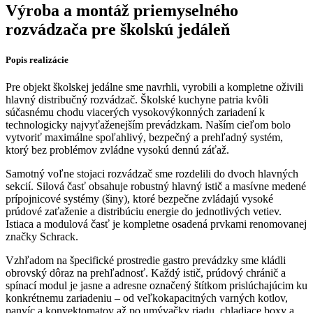
Výroba a montáž priemyselného
rozvádzača pre školskú jedáleň
Popis realizácie
Pre objekt školskej jedálne sme navrhli, vyrobili a kompletne oživili
hlavný distribučný rozvádzač. Školské kuchyne patria kvôli
súčasnému chodu viacerých vysokovýkonných zariadení k
technologicky najvyťaženejším prevádzkam. Naším cieľom bolo
vytvoriť maximálne spoľahlivý, bezpečný a prehľadný systém,
ktorý bez problémov zvládne vysokú dennú záťaž.
Samotný voľne stojaci rozvádzač sme rozdelili do dvoch hlavných
sekcií. Silová časť obsahuje robustný hlavný istič a masívne medené
prípojnicové systémy (šiny), ktoré bezpečne zvládajú vysoké
prúdové zaťaženie a distribúciu energie do jednotlivých vetiev.
Istiaca a modulová časť je kompletne osadená prvkami renomovanej
značky Schrack.
Vzhľadom na špecifické prostredie gastro prevádzky sme kládli
obrovský dôraz na prehľadnosť. Každý istič, prúdový chránič a
spínací modul je jasne a adresne označený štítkom prislúchajúcim ku
konkrétnemu zariadeniu – od veľkokapacitných varných kotlov,
panvíc a konvektomatov až po umývačky riadu, chladiace boxy a