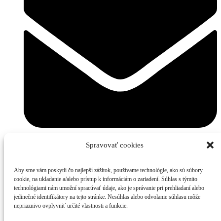
Spravovať cookies
mikunda@avmelektro.sk
Aby sme vám poskytli čo najlepší zážitok, používame technológie, ako sú súbory
Kontakt
cookie, na ukladanie a/alebo prístup k informáciám o zariadení. Súhlas s týmito
E-Shop
technológiami nám umožní spracúvať údaje, ako je správanie pri prehliadaní alebo
Služby
jedinečné identifikátory na tejto stránke. Nesúhlas alebo odvolanie súhlasu môže
Súbory cookies
nepriaznivo ovplyvniť určité vlastnosti a funkcie.
Spracovanie osobných údajov (GDPR)