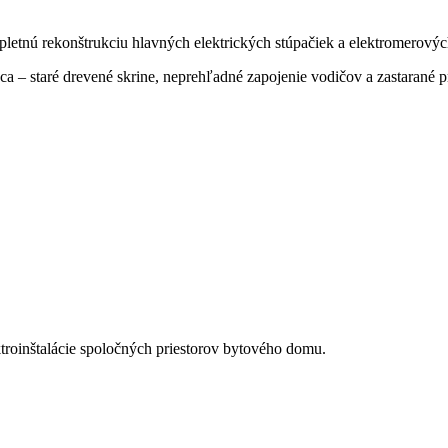
pletnú rekonštrukciu hlavných elektrických stúpačiek a elektromerový
ca – staré drevené skrine, neprehľadné zapojenie vodičov a zastarané 
roinštalácie spoločných priestorov bytového domu.