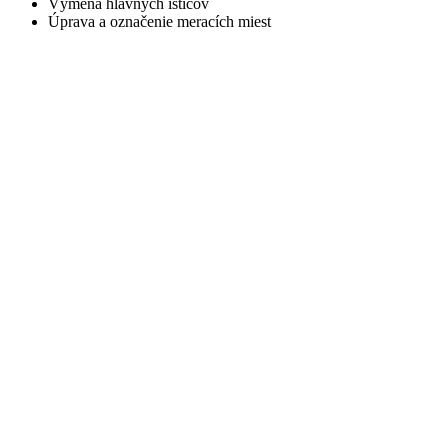
Výmena hlavných ističov
Úprava a označenie meracích miest