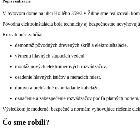
Popis realizácie
V bytovom dome na ulici Hollého 359/3 v Žiline sme realizovali kom
Pôvodná elektroinštalácia bola technicky aj bezpečnostne nevyhovujú
Rozsah prác zahŕňal:
demontáž pôvodných drevených skríň a elektroinštalácie,
výmenu hlavných stúpacích vedení,
montáž nových elektromerových rozvádzačov,
osadenie hlavných ističov a meracích miest,
úpravu a prehľadné usporiadanie kabeláže,
označenie a zabezpečenie rozvádzačov podľa platných noriem.
Výsledkom je moderné, bezpečné a normám vyhovujúce riešenie elekt
Čo sme robili?